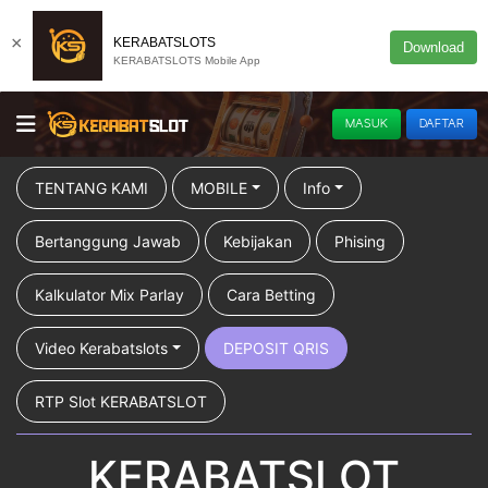
×
KERABATSLOTS
Download
KERABATSLOTS Mobile App
MASUK
DAFTAR
TENTANG KAMI
MOBILE
Info
Bertanggung Jawab
Kebijakan
Phising
Kalkulator Mix Parlay
Cara Betting
Video Kerabatslots
DEPOSIT QRIS
RTP Slot KERABATSLOT
KERABATSLOT